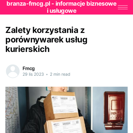
branza-fmcg.pl - informacje biznesowe
i usługowe
Zalety korzystania z
porównywarek usług
kurierskich
Fmcg
29 lis 2023
•
2 min read