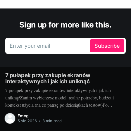
Sign up for more like this.
Enter your email
Subscribe
7 pułapek przy zakupie ekranów
interaktywnych i jak ich uniknąć
7 pułapek przy zakupie ekranów interaktywnych i jak ich
uniknąćZanim wybierzesz model: realne potrzeby, budżet i
kontekst użycia (na co patrzę po dziesiątkach testów)Po
dziesiątkach testów w szkołach i salach konferencyjnych wiem
Fmcg
jedno: najlepszy ekran to ten, który pasuje do Waszego stylu
5 sie 2026
•
3 min read
pracy, a nie ten z najdłuższą tabelką