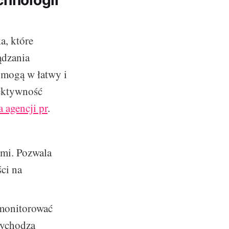
chnologii
a, które
ądzania
 mogą w łatwy i
fektywność
a agencji pr
.
ymi. Pozwala
ci na
 monitorować
zychodzą