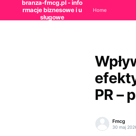
branza-fmcg.pl - info
rmacje biznesowe i u
Home
sługowe
Wpływ
efekt
PR – 
Fmcg
30 maj 202