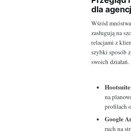
Przegląd 
dla agencj
Wśród mnóstwa d
zasługują na sz
relacjami z kli
szybki sposób z
swoich działań.
Hootsuite
na planow
profilach 
Google An
ruch na st