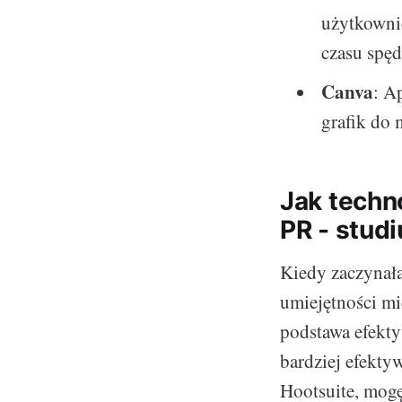
użytkownic
czasu spęd
Canva
: A
grafik do 
Jak techn
PR - stud
Kiedy zaczynała
umiejętności mię
podstawa efekty
bardziej efekty
Hootsuite, mogę