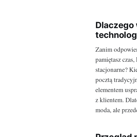
Dlaczego 
technolog
Zanim odpowiem
pamiętasz czas,
stacjonarne? K
pocztą tradycyj
elementem uspra
z klientem. Dla
moda, ale przed