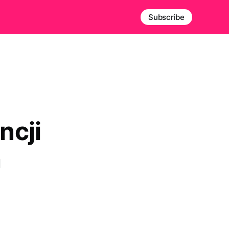
Subscribe
ncji
a