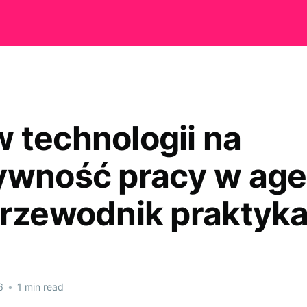
 technologii na
ywność pracy w age
przewodnik praktyk
6
•
1 min read