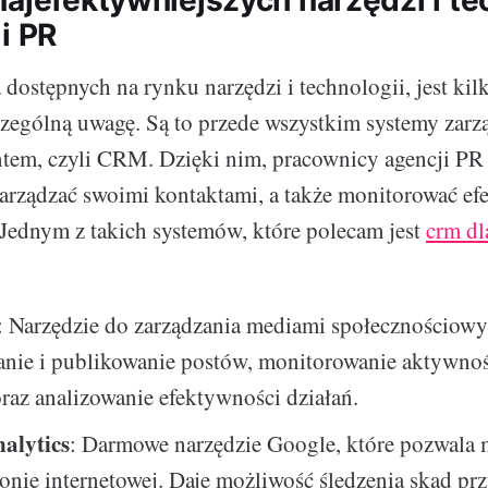
najefektywniejszych narzędzi i te
i PR
ostępnych na rynku narzędzi i technologii, jest kilk
czególną uwagę. Są to przede wszystkim systemy zarz
entem, czyli CRM. Dzięki nim, pracownicy agencji PR
arządzać swoimi kontaktami, a także monitorować e
 Jednym z takich systemów, które polecam jest
crm dl
: Narzędzie do zarządzania mediami społecznościow
anie i publikowanie postów, monitorowanie aktywnoś
oraz analizowanie efektywności działań.
alytics
: Darmowe narzędzie Google, które pozwala
ronie internetowej. Daje możliwość śledzenia skąd pr