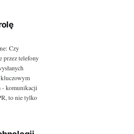
rolę
nne: Czy
 przez telefony
wysłanych
st kluczowym
m - komunikacji
R, to nie tylko