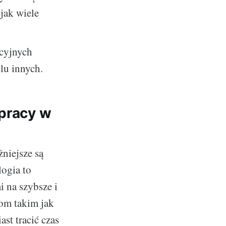
 jak wiele
kcyjnych
lu innych.
 pracy w
niejsze są
logia to
 na szybsze i
iom takim jak
st tracić czas