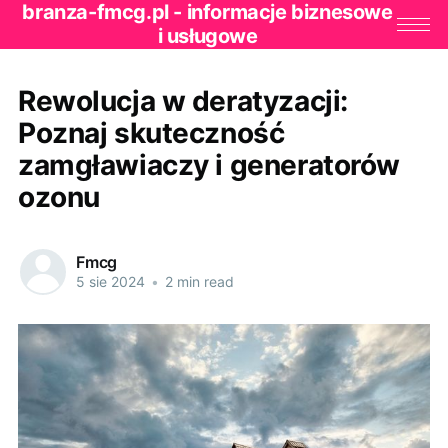
branza-fmcg.pl - informacje biznesowe
i usługowe
Rewolucja w deratyzacji:
Poznaj skuteczność
zamgławiaczy i generatorów
ozonu
Fmcg
5 sie 2024
•
2 min read