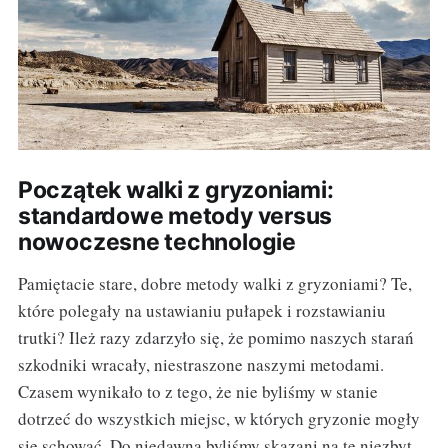
Początek walki z gryzoniami:
standardowe metody versus
nowoczesne technologie
Pamiętacie stare, dobre metody walki z gryzoniami? Te,
które polegały na ustawianiu pułapek i rozstawianiu
trutki? Ileż razy zdarzyło się, że pomimo naszych starań
szkodniki wracały, niestraszone naszymi metodami.
Czasem wynikało to z tego, że nie byliśmy w stanie
dotrzeć do wszystkich miejsc, w których gryzonie mogły
się schować. Do niedawna byliśmy skazani na te niezbyt