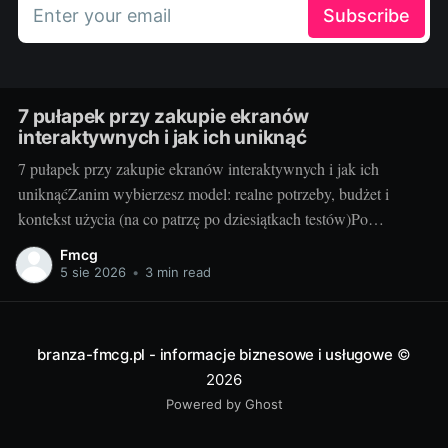
Enter your email
Subscribe
7 pułapek przy zakupie ekranów
interaktywnych i jak ich uniknąć
7 pułapek przy zakupie ekranów interaktywnych i jak ich
uniknąćZanim wybierzesz model: realne potrzeby, budżet i
kontekst użycia (na co patrzę po dziesiątkach testów)Po
dziesiątkach testów w szkołach i salach konferencyjnych wiem
Fmcg
jedno: najlepszy ekran to ten, który pasuje do Waszego stylu
5 sie 2026
•
3 min read
pracy, a nie ten z najdłuższą tabelką
branza-fmcg.pl - informacje biznesowe i usługowe
©
2026
Powered by Ghost