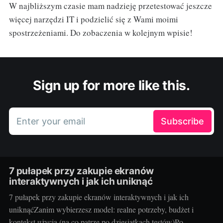
W najbliższym czasie mam nadzieję przetestować jeszcze
więcej narzędzi IT i podzielić się z Wami moimi
spostrzeżeniami. Do zobaczenia w kolejnym wpisie!
Sign up for more like this.
Enter your email
Subscribe
7 pułapek przy zakupie ekranów
interaktywnych i jak ich uniknąć
7 pułapek przy zakupie ekranów interaktywnych i jak ich
uniknąćZanim wybierzesz model: realne potrzeby, budżet i
kontekst użycia (na co patrzę po dziesiątkach testów)Po