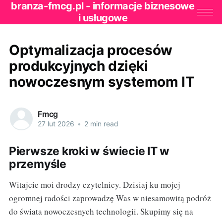
branza-fmcg.pl - informacje biznesowe
i usługowe
Optymalizacja procesów
produkcyjnych dzięki
nowoczesnym systemom IT
Fmcg
27 lut 2026
•
2 min read
Pierwsze kroki w świecie IT w
przemyśle
Witajcie moi drodzy czytelnicy. Dzisiaj ku mojej
ogromnej radości zaprowadzę Was w niesamowitą podróż
do świata nowoczesnych technologii. Skupimy się na