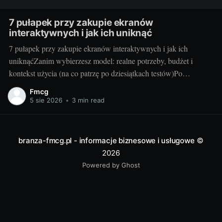
7 pułapek przy zakupie ekranów
interaktywnych i jak ich uniknąć
7 pułapek przy zakupie ekranów interaktywnych i jak ich
uniknąćZanim wybierzesz model: realne potrzeby, budżet i
kontekst użycia (na co patrzę po dziesiątkach testów)Po
dziesiątkach testów w szkołach i salach konferencyjnych wiem
Fmcg
jedno: najlepszy ekran to ten, który pasuje do Waszego stylu
5 sie 2026
•
3 min read
pracy, a nie ten z najdłuższą tabelką
branza-fmcg.pl - informacje biznesowe i usługowe
©
2026
Powered by Ghost