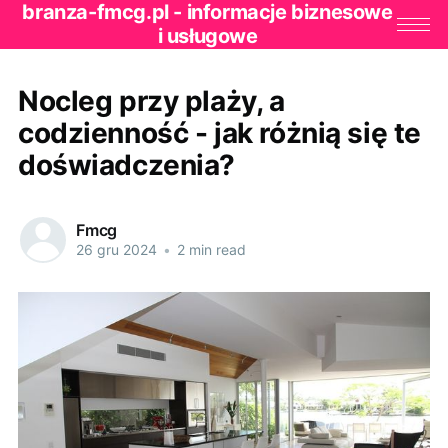
branza-fmcg.pl - informacje biznesowe
i usługowe
Nocleg przy plaży, a
codzienność - jak różnią się te
doświadczenia?
Fmcg
26 gru 2024
•
2 min read