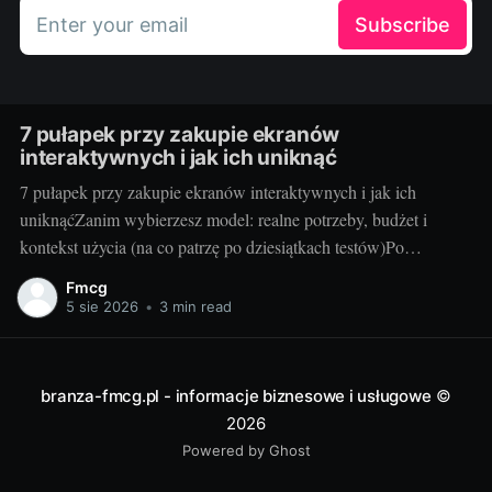
Enter your email
Subscribe
7 pułapek przy zakupie ekranów
interaktywnych i jak ich uniknąć
7 pułapek przy zakupie ekranów interaktywnych i jak ich
uniknąćZanim wybierzesz model: realne potrzeby, budżet i
kontekst użycia (na co patrzę po dziesiątkach testów)Po
dziesiątkach testów w szkołach i salach konferencyjnych wiem
Fmcg
jedno: najlepszy ekran to ten, który pasuje do Waszego stylu
5 sie 2026
•
3 min read
pracy, a nie ten z najdłuższą tabelką
branza-fmcg.pl - informacje biznesowe i usługowe
©
2026
Powered by Ghost