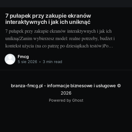
7 pułapek przy zakupie ekranów
interaktywnych i jak ich uniknąć
7 pułapek przy zakupie ekranów interaktywnych i jak ich
uniknąćZanim wybierzesz model: realne potrzeby, budżet i
kontekst użycia (na co patrzę po dziesiątkach testów)Po
dziesiątkach testów w szkołach i salach konferencyjnych wiem
Fmcg
jedno: najlepszy ekran to ten, który pasuje do Waszego stylu
5 sie 2026
•
3 min read
pracy, a nie ten z najdłuższą tabelką
branza-fmcg.pl - informacje biznesowe i usługowe
©
2026
Powered by Ghost