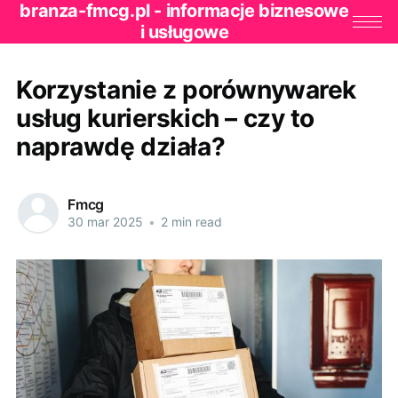
branza-fmcg.pl - informacje biznesowe
i usługowe
Korzystanie z porównywarek
usług kurierskich – czy to
naprawdę działa?
Fmcg
30 mar 2025
•
2 min read