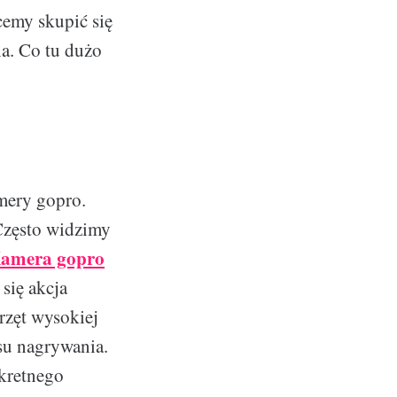
hcemy skupić się
a. Co tu dużo
mery gopro.
Często widzimy
amera gopro
się akcja
przęt wysokiej
su nagrywania.
nkretnego