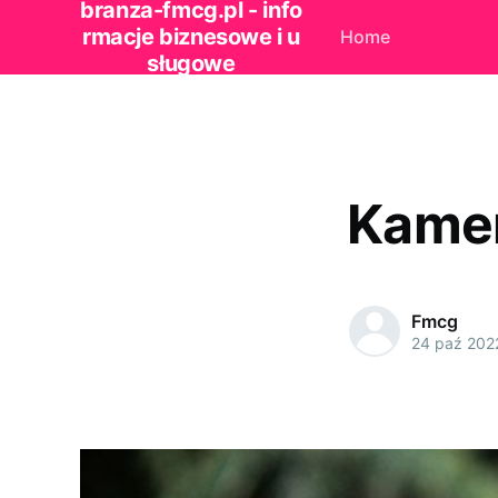
branza-fmcg.pl - info
rmacje biznesowe i u
Home
sługowe
Kamer
Fmcg
24 paź 202