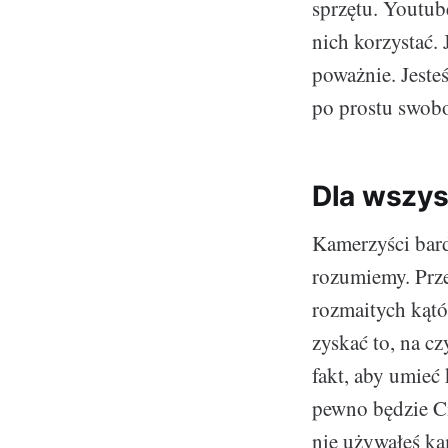
sprzętu. Youtub
nich korzystać. 
poważnie. Jeste
po prostu swob
Dla wszys
Kamerzyści bard
rozumiemy. Prze
rozmaitych kątó
zyskać to, na c
fakt, aby umieć
pewno będzie Ci 
nie używałeś ka