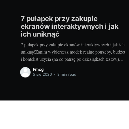
7 pułapek przy zakupie
ekranów interaktywnych i jak
ich uniknąć
7 pułapek przy zakupie ekranów interaktywnych i jak ich
uniknąćZanim wybierzesz model: realne potrzeby, budżet
i kontekst użycia (na co patrzę po dziesiątkach testów)Po
dziesiątkach testów w szkołach i salach konferencyjnych
Fmcg
wiem jedno: najlepszy ekran to ten, który pasuje do
5 sie 2026
•
3 min read
Waszego stylu pracy, a nie ten z najdłuższą tabelką
branza-fmcg.pl - informacje biznesowe i usługowe
© 2026