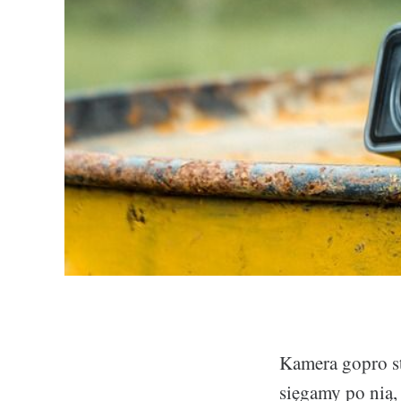
Kamera gopro st
sięgamy po nią,