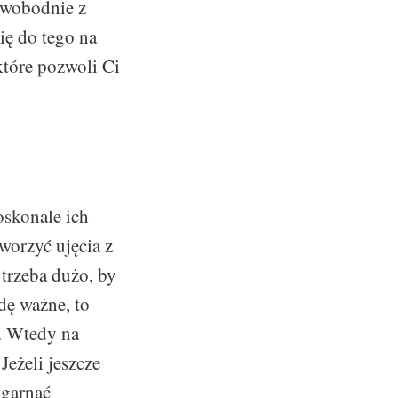
swobodnie z
ię do tego na
które pozwoli Ci
oskonale ich
worzyć ujęcia z
 trzeba dużo, by
dę ważne, to
. Wtedy na
Jeżeli jeszcze
ogarnąć