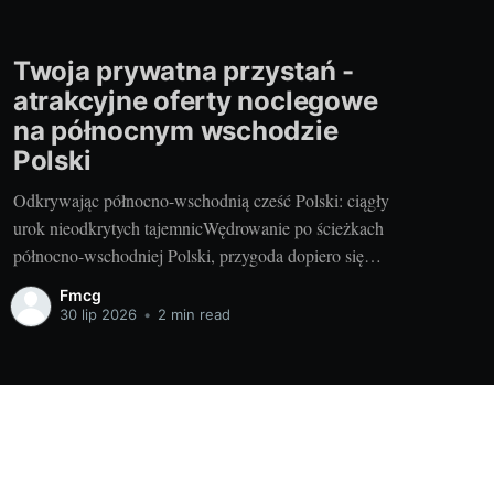
Twoja prywatna przystań -
atrakcyjne oferty noclegowe
na północnym wschodzie
Polski
Odkrywając północno-wschodnią cześć Polski: ciągły
urok nieodkrytych tajemnicWędrowanie po ścieżkach
północno-wschodniej Polski, przygoda dopiero się
zaczyna. Ta część kraju to niewyczerpane zasoby
Fmcg
zdumiewających krajobrazów i niewypowiedziane
30 lip 2026
•
2 min read
tajemnice. Jest to miejsce, które emanuje wspaniałą
energią i niepowtarzalnym klimatem. Od frontu sprawia
wrażenie surowego, dzikiego, a jednocześnie pełnego
życia. Oczywiście, prawdziwy zakątek
Powered by Ghost