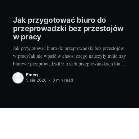
Jak przygotować biuro do
przeprowadzki bez przestojów
w pracy
Jak przygotować biuro do przeprowadzki bez przestojów
w pracyJak nie wpaść w chaos: czego nauczyły mnie trzy
biurowe przeprowadzkiPo trzech przeprowadzkach biura
nauczyłam się jednego: o bezstresowej zmianie adresu nie
Fmcg
decydują kartony i folia bąbelkowa, tylko mapa
5 sie 2026
•
3 min read
priorytetów i dobra komunikacja. Za pierwszym razem
pakowaliśmy „wszystko naraz” i trzy dni