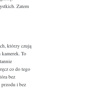
ystkich. Zatem
ch, którzy czują
h kamerek. To
stannie
wręcz co do tego
tóra bez
 przodu i bez