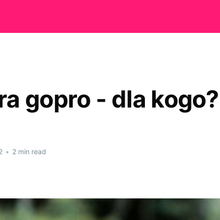
a gopro - dla kogo?
2
•
2 min read