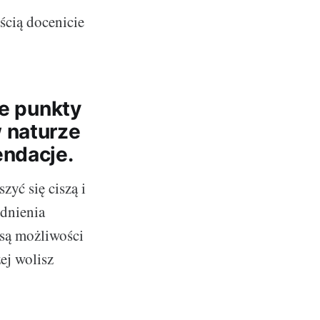
ością docenicie
ie punkty
 naturze
endacje.
zyć się ciszą i
odnienia
 są możliwości
ej wolisz