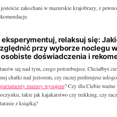
a, jesteście zakochani w mazurskie krajobrazy, z pewn
ekomendacje.
 eksperymentuj, relaksuj się: Jak
zględnić przy wyborze noclegu w
 osobiste doświadczenia i rekom
tanów się nad tym, czego potrzebujesz. Chciałbyś cies
ej chatki nad jeziorem, czy raczej preferujesz udog
apartamenty mazury wynajem
? Czy dla Ciebie ważne
zynku, takie jak kajakarstwo czy trekking, czy racz
tarasie z książką?