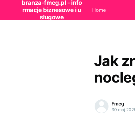
branza-fmcg.pl - info
rmacje biznesowe i u
Home
sługowe
Jak z
nocle
Fmcg
30 maj 202