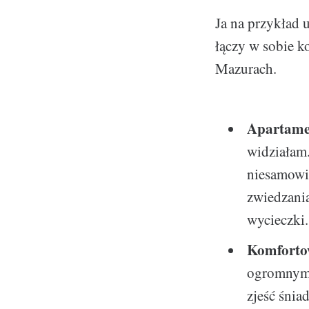
Ja na przykład 
łączy w sobie k
Mazurach.
Apartamen
widziałam.
niesamowit
zwiedzania
wycieczki.
Komforto
ogromnym 
zjeść śnia