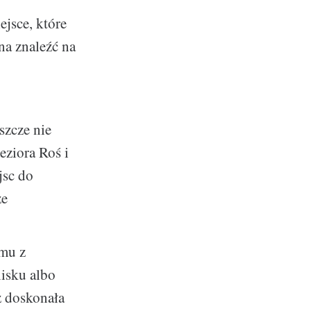
jsce, które
na znaleźć na
szcze nie
eziora Roś i
jsc do
ze
mu z
isku albo
ż doskonała