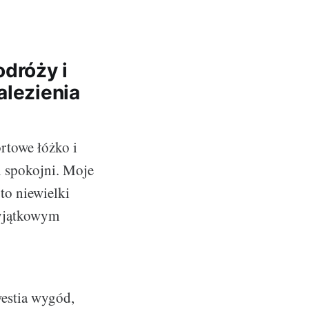
odróży i
alezienia
rtowe łóżko i
i spokojni. Moje
to niewielki
wyjątkowym
westia wygód,