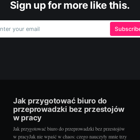
Sign up for more like this.
nter your email
Subscrib
Jak przygotować biuro do
przeprowadzki bez przestojów
w pracy
Jak przygotować biuro do przeprowadzki bez przestojów
w pracyJak nie wpaść w chaos: czego nauczyły mnie trzy