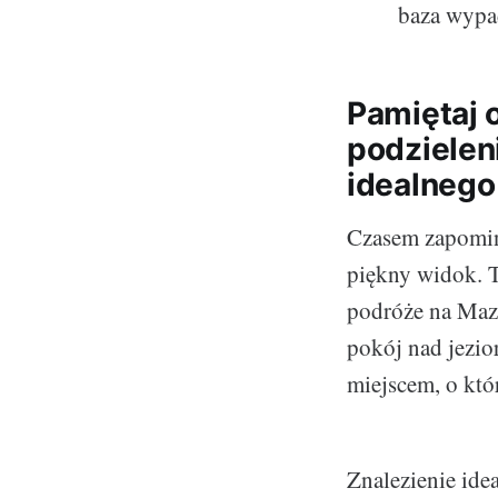
baza wypad
Pamiętaj 
podzielen
idealnego
Czasem zapomina
piękny widok. T
podróże na Mazu
pokój nad jezio
miejscem, o kt
Znalezienie ide