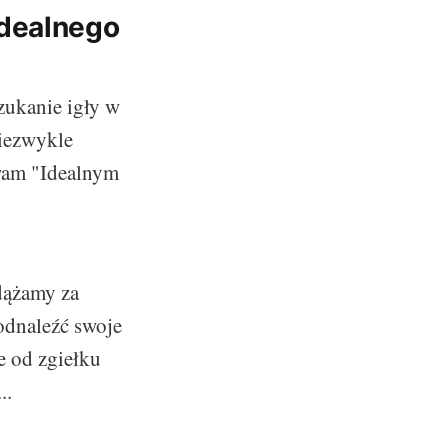
idealnego
zukanie igły w
niezwykle
wam "Idealnym
dążamy za
 odnaleźć swoje
e od zgiełku
..