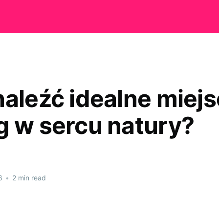
naleźć idealne miejs
g w sercu natury?
6
•
2 min read