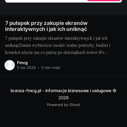
7 pułapek przy zakupie ekranów
interaktywnych i jak ich uniknąć
7 pułapek przy zakupie ekranów interaktywnych i jak ich
uniknąćZanim wybierzesz model: realne potrzeby, budżet i
kontekst użycia (na co patrzę po dziesiątkach testów)Po
dziesiątkach testów w szkołach i salach konferencyjnych wiem
Fmcg
jedno: najlepszy ekran to ten, który pasuje do Waszego stylu
5 sie 2026
•
3 min read
pracy, a nie ten z najdłuższą tabelką
branza-fmcg.pl - informacje biznesowe i usługowe
©
2026
Powered by Ghost