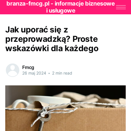
branza-fmcg.pl - informacje biznesowe
i usługowe
Jak uporać się z
przeprowadzką? Proste
wskazówki dla każdego
Fmcg
26 maj 2024
•
2 min read