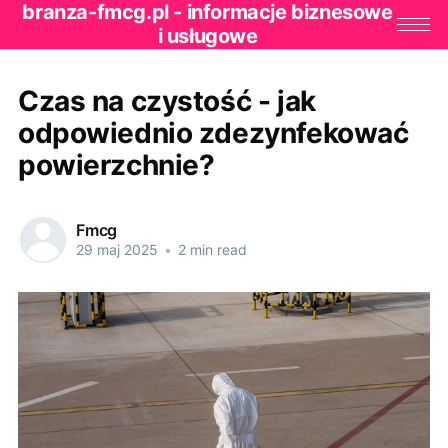
branza-fmcg.pl - informacje biznesowe
i usługowe
Czas na czystość - jak
odpowiednio zdezynfekować
powierzchnie?
Fmcg
29 maj 2025
•
2 min read