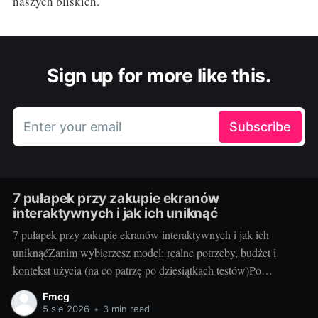
naszych bliskich.
Sign up for more like this.
Enter your email
Subscribe
7 pułapek przy zakupie ekranów
interaktywnych i jak ich uniknąć
7 pułapek przy zakupie ekranów interaktywnych i jak ich
uniknąćZanim wybierzesz model: realne potrzeby, budżet i
kontekst użycia (na co patrzę po dziesiątkach testów)Po
dziesiątkach testów w szkołach i salach konferencyjnych wiem
Fmcg
jedno: najlepszy ekran to ten, który pasuje do Waszego stylu
5 sie 2026
•
3 min read